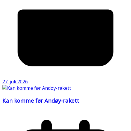
27. juli 2026
Kan komme før Andøy-rakett