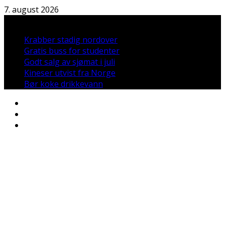
Hopp
7. august 2026
til
Nyheter:
innholdet
Krabber stadig nordover
Gratis buss for studenter
Godt salg av sjømat i juli
Kineser utvist fra Norge
Bør koke drikkevann