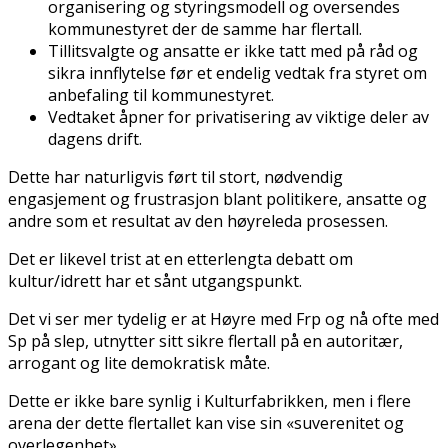
organisering og styringsmodell og oversendes
kommunestyret der de samme har flertall.
Tillitsvalgte og ansatte er ikke tatt med på råd og
sikra innflytelse før et endelig vedtak fra styret om
anbefaling til kommunestyret.
Vedtaket åpner for privatisering av viktige deler av
dagens drift.
Dette har naturligvis ført til stort, nødvendig
engasjement og frustrasjon blant politikere, ansatte og
andre som et resultat av den høyreleda prosessen.
Det er likevel trist at en etterlengta debatt om
kultur/idrett har et sånt utgangspunkt.
Det vi ser mer tydelig er at Høyre med Frp og nå ofte med
Sp på slep, utnytter sitt sikre flertall på en autoritær,
arrogant og lite demokratisk måte.
Dette er ikke bare synlig i Kulturfabrikken, men i flere
arena der dette flertallet kan vise sin «suverenitet og
overlegenhet».