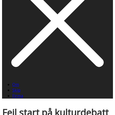
Om
Skip
Firma
Feil start på kulturdebatt