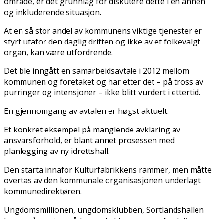
område, er det grunnlag for diskutere dette i en annen
og inkluderende situasjon.
At en så stor andel av kommunens viktige tjenester er
styrt utafor den daglig driften og ikke av et folkevalgt
organ, kan være utfordrende.
Det ble inngått en samarbeidsavtale i 2012 mellom
kommunen og foretaket og har etter det – på tross av
purringer og intensjoner – ikke blitt vurdert i ettertid.
En gjennomgang av avtalen er høgst aktuelt.
Et konkret eksempel på manglende avklaring av
ansvarsforhold, er blant annet prosessen med
planlegging av ny idrettshall.
Den starta innafor Kulturfabrikkens rammer, men måtte
overtas av den kommunale organisasjonen underlagt
kommunedirektøren.
Ungdomsmillionen, ungdomsklubben, Sortlandshallen