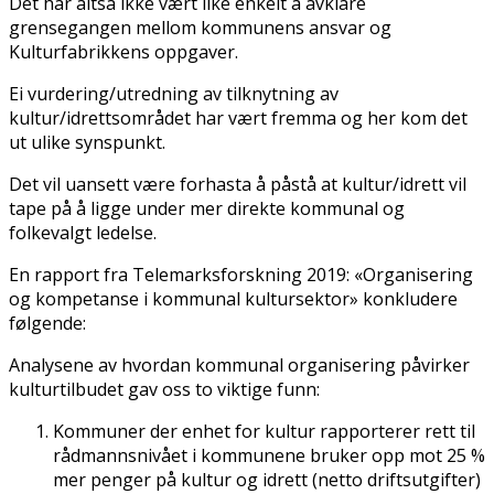
Det har altså ikke vært like enkelt å avklare
grensegangen mellom kommunens ansvar og
Kulturfabrikkens oppgaver.
Ei vurdering/utredning av tilknytning av
kultur/idrettsområdet har vært fremma og her kom det
ut ulike synspunkt.
Det vil uansett være forhasta å påstå at kultur/idrett vil
tape på å ligge under mer direkte kommunal og
folkevalgt ledelse.
En rapport fra Telemarksforskning 2019: «Organisering
og kompetanse i kommunal kultursektor» konkludere
følgende:
Analysene av hvordan kommunal organisering påvirker
kulturtilbudet gav oss to viktige funn:
Kommuner der enhet for kultur rapporterer rett til
rådmannsnivået i kommunene bruker opp mot 25 %
mer penger på kultur og idrett (netto driftsutgifter)