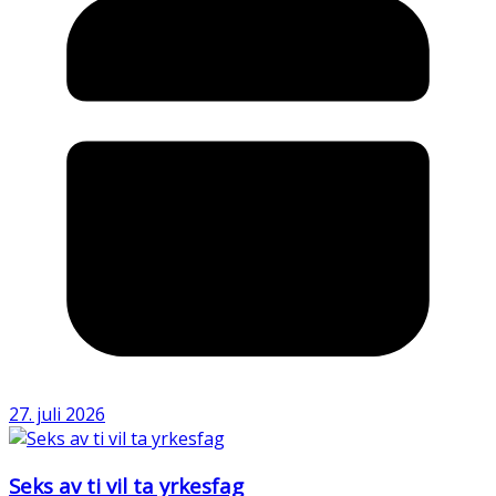
27. juli 2026
Seks av ti vil ta yrkesfag