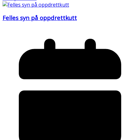
Felles syn på oppdrettkutt