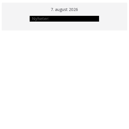
Hopp
7. august 2026
til
Nyheter:
innholdet