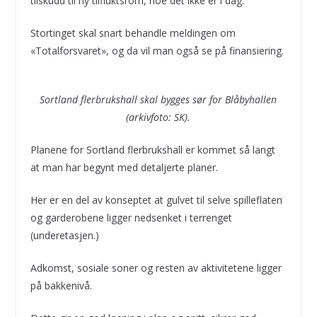
tilskudd til ny tilfluktsrom, noe det ikke er i dag.
Stortinget skal snart behandle meldingen om
«Totalforsvaret», og da vil man også se på finansiering.
Sortland flerbrukshall skal bygges sør for Blåbyhallen
(arkivfoto: SK).
Planene for Sortland flerbrukshall er kommet så langt
at man har begynt med detaljerte planer.
Her er en del av konseptet at gulvet til selve spilleflaten
og garderobene ligger nedsenket i terrenget
(underetasjen.)
Adkomst, sosiale soner og resten av aktivitetene ligger
på bakkenivå.