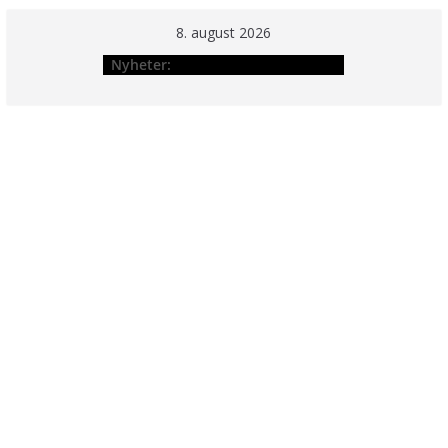
Hopp
8. august 2026
til
Nyheter:
innholdet