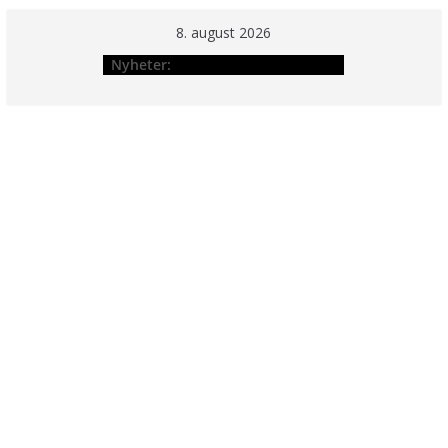
Hopp
8. august 2026
til
Nyheter:
innholdet