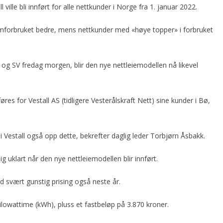
 ville bli innført for alle nettkunder i Norge fra 1. januar 2022.
ømforbruket bedre, mens nettkunder med «høye topper» i forbruket
g SV fredag morgen, blir den nye nettleiemodellen nå likevel
res for Vestall AS (tidligere Vesterålskraft Nett) sine kunder i Bø,
vi i Vestall også opp dette, bekrefter daglig leder Torbjørn Åsbakk.
g uklart når den nye nettleiemodellen blir innført.
d svært gunstig prising også neste år.
kilowattime (kWh), pluss et fastbeløp på 3.870 kroner.