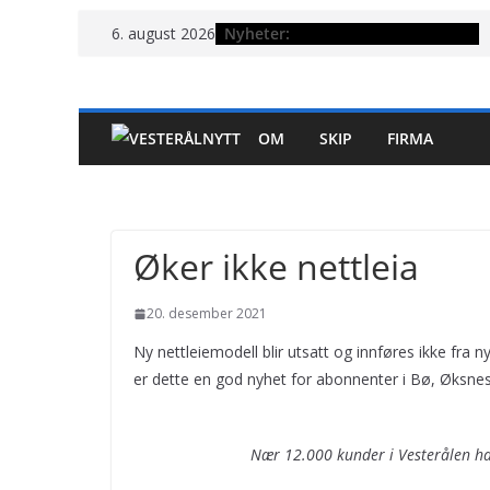
Hopp
Nyheter:
6. august 2026
til
innholdet
OM
SKIP
FIRMA
Øker ikke nettleia
20. desember 2021
Ny nettleiemodell blir utsatt og innføres ikke fra n
er dette en god nyhet for abonnenter i Bø, Øksnes
Nær 12.000 kunder i Vesterålen har 