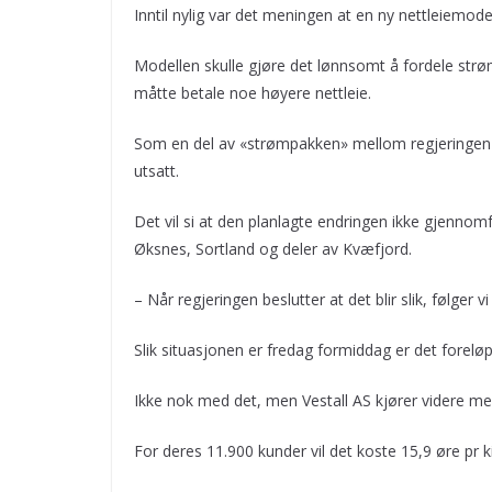
Inntil nylig var det meningen at en ny nettleiemodell
Modellen skulle gjøre det lønnsomt å fordele str
måtte betale noe høyere nettleie.
Som en del av «strømpakken» mellom regjeringen o
utsatt.
Det vil si at den planlagte endringen ikke gjennomfø
Øksnes, Sortland og deler av Kvæfjord.
– Når regjeringen beslutter at det blir slik, følger 
Slik situasjonen er fredag formiddag er det foreløpi
Ikke nok med det, men Vestall AS kjører videre me
For deres 11.900 kunder vil det koste 15,9 øre pr 