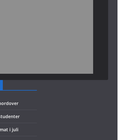
 nordover
 studenter
mat i juli