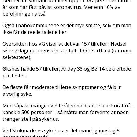
Dermed er Sortland kommet opp i 1.387 personer hittil i
år som har fått påvist koronavirus. Mer enn 10% av
befolkningen altså.
Også i nabokommunene er det mye smitte, selv om man
ikke får de reelle tallene her.
Oversikten hos VG viser at det var 157 tilfeller i Hadsel
siste 7 dagene, mens det var talt 135 i Sortland (utenom
selvtestene).
Øksnes hadde 57 tilfeller, Andøy 33 og Bø 14 bekreftede
pcr-tester.
De fleste får moderate til lette symptomer og få blir
alvorlig syke.
Med såpass mange i Vesterålen med korona akkurat nå –
kanskje 500 personer – så måtte man forvente at noen
trenger stell på sykehus.
Ved Stokmarknes sykehus er det mandag innslag 5