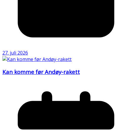
27. juli 2026
Kan komme før Andøy-rakett