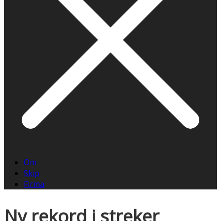
Om
Skip
Firma
Ny rekord i streker