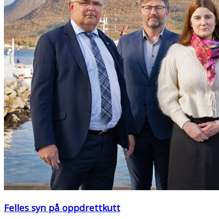
Felles syn på oppdrettkutt