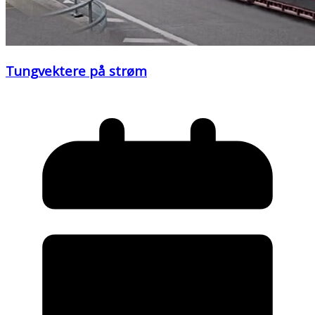
Tungvektere på strøm