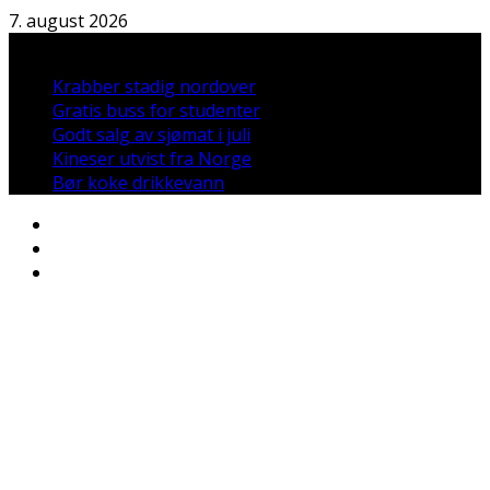
Hopp
7. august 2026
til
Nyheter:
innholdet
Krabber stadig nordover
Gratis buss for studenter
Godt salg av sjømat i juli
Kineser utvist fra Norge
Bør koke drikkevann