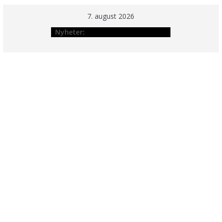
Hopp
7. august 2026
til
Nyheter:
innholdet