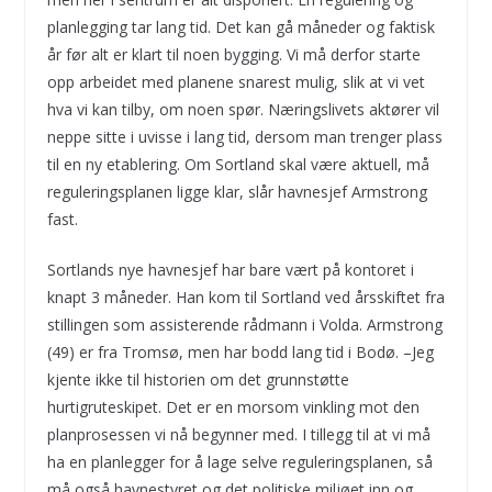
planlegging tar lang tid. Det kan gå måneder og faktisk
år før alt er klart til noen bygging. Vi må derfor starte
opp arbeidet med planene snarest mulig, slik at vi vet
hva vi kan tilby, om noen spør. Næringslivets aktører vil
neppe sitte i uvisse i lang tid, dersom man trenger plass
til en ny etablering. Om Sortland skal være aktuell, må
reguleringsplanen ligge klar, slår havnesjef Armstrong
fast.
Sortlands nye havnesjef har bare vært på kontoret i
knapt 3 måneder. Han kom til Sortland ved årsskiftet fra
stillingen som assisterende rådmann i Volda. Armstrong
(49) er fra Tromsø, men har bodd lang tid i Bodø. –Jeg
kjente ikke til historien om det grunnstøtte
hurtigruteskipet. Det er en morsom vinkling mot den
planprosessen vi nå begynner med. I tillegg til at vi må
ha en planlegger for å lage selve reguleringsplanen, så
må også havnestyret og det politiske miljøet inn og