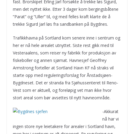
fast. Brorskipet Erling Jarl forsøkte å trekke løs Sigurd,
men det nyttet ikke. Etter 3 dager kom bergingsbåtene
”Parat” og ”Uller” til, og med felles kraft klarte de å
trekke Sigurd Jarl løs fra sandbanken på Bygdnes.
Trafikkhavna på Sortland kom senere inne i sentrum og
her er nå hele arealet utnyttet. Siste rest gikk med til
Vesteraalens, som reiser ny fabrikk for produksjon av
fiskeboller og annen sjømat. Havnesjef Geoffrey
Armstrong forteller at Sortland Havn KF nå straks vil
starte opp med reguleringsforslag for Ånstadsjøen-
Bygdneset. Det er stranda fra Sjøhussenteret til Reno-
Vest som er aktuell, og foreløpig vet man ikke hvor
stort areal som bør avsettes til nytt havneområde.
-Akkurat
nå har vi
ingen store nye leietakere for arealer i Sortland havn,
men her i sentrum er alt disponert. En regulering og