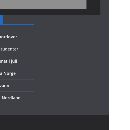
 nordover
 studenter
mat i juli
ra Norge
evann
 i Nordland