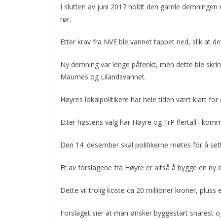
I slutten av juni 2017 holdt den gamle demningen 
rør.
Etter krav fra NVE ble vannet tappet ned, slik at de
Ny demning var lenge påtenkt, men dette ble skri
Maurnes og Lilandsvannet.
Høyres lokalpolitikere har hele tiden vært klart fo
Etter høstens valg har Høyre og FrP flertall i komm
Den 14. desember skal politikerne møtes for å set
Et av forslagene fra Høyre er altså å bygge en ny 
Dette vil trolig koste ca 20 millioner kroner, pluss 
Forslaget sier at man ønsker byggestart snarest og