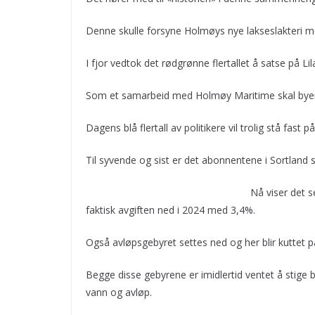
Denne skulle forsyne Holmøys nye lakseslakteri me
I fjor vedtok det rødgrønne flertallet å satse på Lil
Som et samarbeid med Holmøy Maritime skal byen 
Dagens blå flertall av politikere vil trolig stå fast
Til syvende og sist er det abonnentene i Sortland 
Nå viser det s
faktisk avgiften ned i 2024 med 3,4%.
Også avløpsgebyret settes ned og her blir kuttet 
Begge disse gebyrene er imidlertid ventet å stige 
vann og avløp.