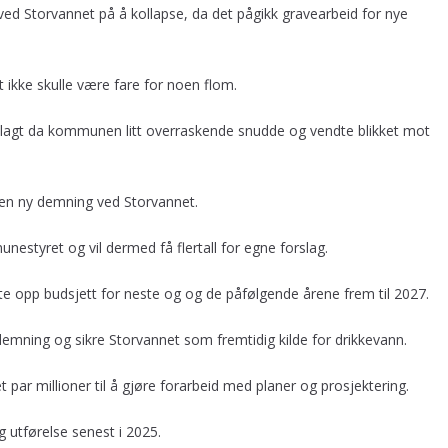
ved Storvannet på å kollapse, da det pågikk gravearbeid for nye
t ikke skulle være fare for noen flom.
nlagt da kommunen litt overraskende snudde og vendte blikket mot
r en ny demning ved Storvannet.
unestyret og vil dermed få flertall for egne forslag.
te opp budsjett for neste og og de påfølgende årene frem til 2027.
demning og sikre Storvannet som fremtidig kilde for drikkevann.
et par millioner til å gjøre forarbeid med planer og prosjektering.
 utførelse senest i 2025.