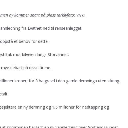
men ny kommer snart på plass (arkivfoto: VNY).
vannledning fra Evatnet ned til renseanlegget.
oppstå et behov for dette.
gstiltak mot bilveien langs Storvannet.
 mye debatt på disse årene.
illioner kroner, for å ha gravd i den gamle demninga uten sikring.
talt.
prosjektere en ny demning og 1,5 millioner for nedtapping og
g at kommunen har lagt en ny vannledning over Sortlandssundet.