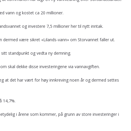
d vann og kostet ca 20 millioner.
andsvannet og investere 7,5 millioner her til nytt inntak.
dermed være sikret «Lilands-vann» om Storvannet faller ut.
 på sitt standpunkt og vedta ny demning.
som skal dekke disse investeringene via vannavgiften.
eg at det har vært for høy innkreving noen år og dermed settes
på 14,7%.
betydelig i årene som kommer, på grunn av store investeringer i