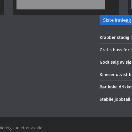
Siste innlegg
Krabber stadig
Gratis buss for
Godt salg av sjø
Kineser utvist f
Bør koke drikk
Stabile jobbtall
piering kun etter avtale.