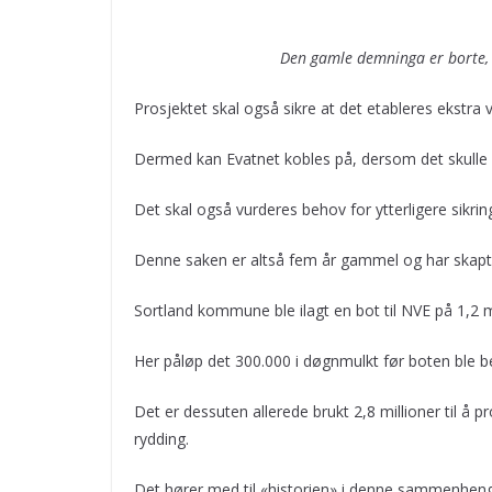
Den gamle demninga er borte, 
Prosjektet skal også sikre at det etableres ekstra 
Dermed kan Evatnet kobles på, dersom det skulle 
Det skal også vurderes behov for ytterligere sikrin
Denne saken er altså fem år gammel og har skapt
Sortland kommune ble ilagt en bot til NVE på 1,2 m
Her påløp det 300.000 i døgnmulkt før boten ble be
Det er dessuten allerede brukt 2,8 millioner til å 
rydding.
Det hører med til «historien» i denne sammenhen