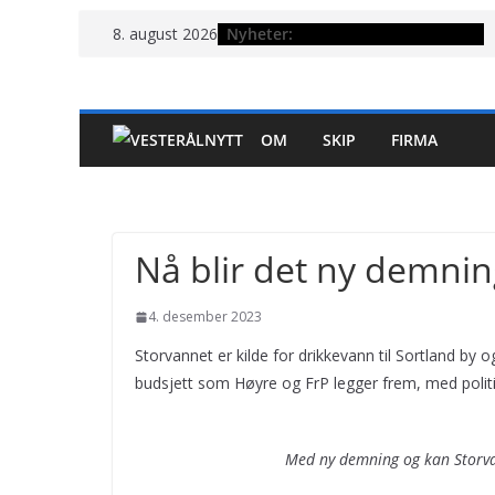
Hopp
Nyheter:
8. august 2026
til
innholdet
OM
SKIP
FIRMA
Nå blir det ny demni
4. desember 2023
Storvannet er kilde for drikkevann til Sortland by 
budsjett som Høyre og FrP legger frem, med politisk
Med ny demning og kan Storvan