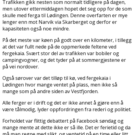
Trafikken gikk nesten som normalt tidligere på dagen,
men utover ettermiddagen hopet det seg opp for de som
skulle med ferga til Lødingen. Denne overfarten er mye
lenger enn mot Narvik via Skarberget og derfor er
kapasiteten også noe mindre.
På det meste var køen på godt over en kilometer, i tillegg
at det var fullt nede på de oppmerkede feltene ved
fergekaia. Svært stor del av trafikken var bobiler og
campingvogner, og det tyder på at sommergjestene er
på vei nordover.
Også sørover var det tilløp til kø, ved fergekaia i
Lødingen hvor mange ventet på plass, men ikke så
mange som på andre siden av Vestfjorden.
Alle ferger er i drift og det er ikke annet å gjøre enn å
være tålmodig, lyder oppfordringen fra rederi og politiet.
Forholdet var flittig debattert på Facebook søndag og
mange mente at dette ikke er så ille. Det er ferietid og da
må man regne med slikt, og ventetid på en time eller litt