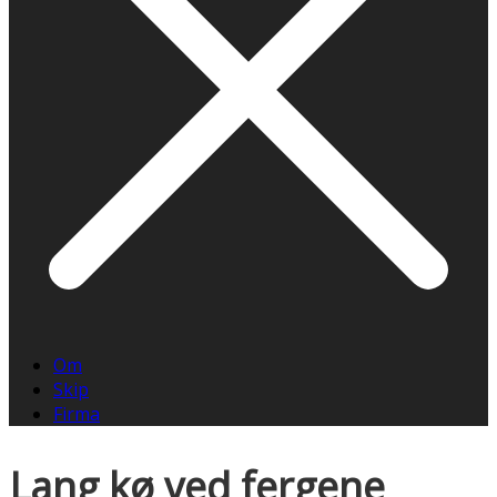
Om
Skip
Firma
Lang kø ved fergene