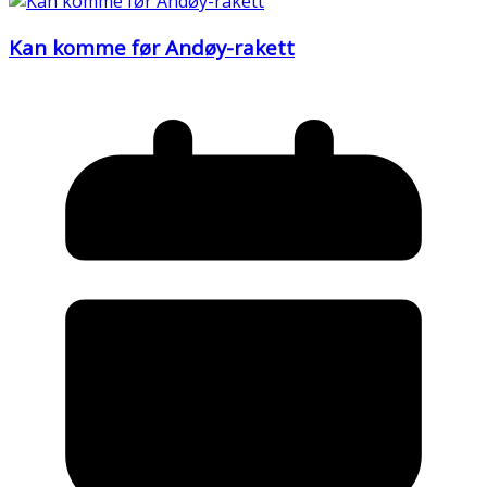
Kan komme før Andøy-rakett