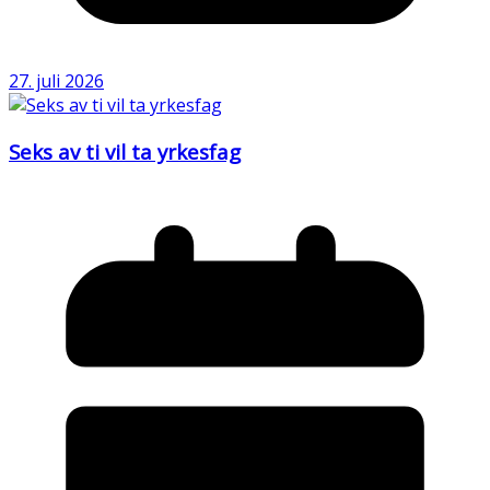
27. juli 2026
Seks av ti vil ta yrkesfag