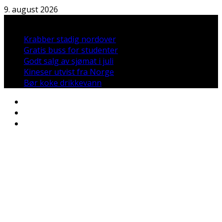
Hopp
9. august 2026
til
Nyheter:
innholdet
Krabber stadig nordover
Gratis buss for studenter
Godt salg av sjømat i juli
Kineser utvist fra Norge
Bør koke drikkevann