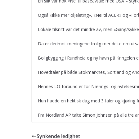
En slik var nok «Nei til baseavtale med USA – styr
Også «Ikke mer oljeleting», «Nei til ACER» og «Fo
Lokale tilsnitt var det mindre av, men «Gang/sykkel
Da er derimot meningene trolig mer delte om uts
Boligbygging i Rundheia og ny havn på Kringelen e
Hovedtaler på både Stokmarknes, Sortland og And
Hennes LO-forbund er for Nærings- og nytelsesmidd
Hun hadde en hektisk dag med 3 taler og kjøring f
Fra Nordland AP talte Simon Johnsen på alle tre a
Synkende ledighet