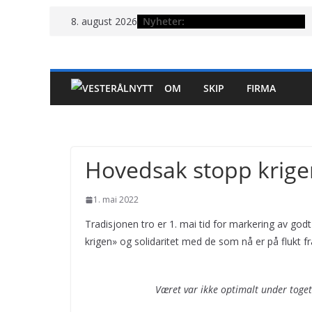
Hopp
Nyheter:
8. august 2026
til
innholdet
OM
SKIP
FIRMA
Hovedsak stopp krige
1. mai 2022
Tradisjonen tro er 1. mai tid for markering av god
krigen» og solidaritet med de som nå er på flukt fr
Været var ikke optimalt under toget