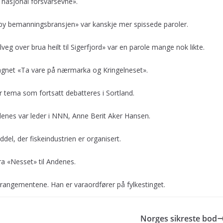
k nasjonal forsvarsevne».
rby bemanningsbransjen» var kanskje mer spissede paroler.
veg over brua heilt til Sigerfjord» var en parole mange nok likte.
agnet «Ta vare på nærmarka og Kringelneset».
r tema som fortsatt debatteres i Sortland.
enes var leder i NNN, Anne Berit Aker Hansen.
el, der fiskeindustrien er organisert.
ra «Nesset» til Andenes.
rrangementene. Han er varaordfører på fylkestinget.
Norges sikreste bod