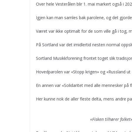
Over hele Vesterålen blir 1. mai markert også i 202
Igjen kan man samles bak parolene, og det gjord
Været var ikke optimalt for de som ville gå i tog,
På Sortland var det imidlertid nesten normal oppsl
Sortland Musikkforening frontet toget slik tradisjone
Hovedparolen var «Stopp krigen» og «Russland ut 
En annen var «Solidaritet med alle mennesker på f
Her kunne nok de aller fleste delta, mens andre paro
«Fisken tilhører folke