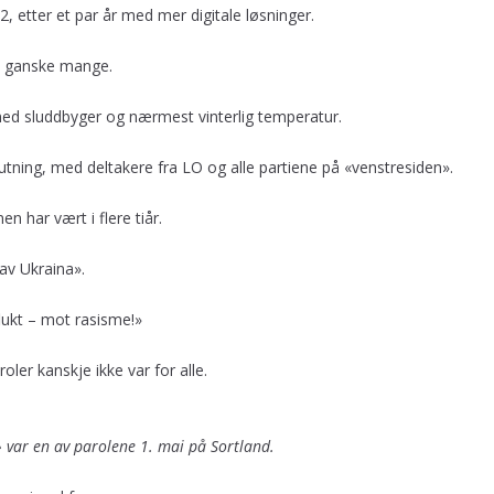
2, etter et par år med mer digitale løsninger.
e ganske mange.
 med sluddbyger og nærmest vinterlig temperatur.
utning, med deltakere fra LO og alle partiene på «venstresiden».
n har vært i flere tiår.
av Ukraina».
lukt – mot rasisme!»
ler kanskje ikke var for alle.
t» var en av parolene 1. mai på Sortland.