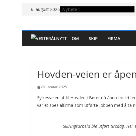
Hopp
Nyheter:
6. august 2026
til
innholdet
OM
SKIP
FIRMA
Hovden-veien er åpen
29. januar 2025
Fylkesveien ut til Hovden i Bø er nå åpen for fri f
var et spesialfirma som utførte jobben med å ta ne
Sikringsarbeid ble utført tirsdag. Her