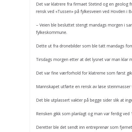
Det var klatrere fra firmaet Stetind og en geolog
rensk ved «Tussen» på fylkesveien ved Hovden i B
– Veien ble besluttet stengt mandags morgen i sa
fylkeskommune.
Dette ut fra dronebilder som ble tatt mandags for
Tirsdags morgen etter at det lysnet var man klar
Det var fine værforhold for klatrerne som først gi
Mannskapet utførte en rensk av løse steinmasser 
Det ble utplassert vakter på begge sider slik at in
Rensken gikk som planlagt og man var ferdig ved 1
Deretter ble det sendt inn entreprenør som fjernet