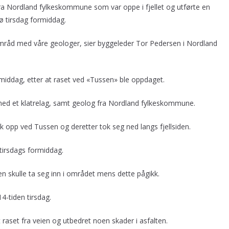
 fra Nordland fylkeskommune som var oppe i fjellet og utførte en
ø tirsdag formiddag.
mråd med våre geologer, sier byggeleder Tor Pedersen i Nordland
middag, etter at raset ved «Tussen» ble oppdaget.
 med et klatrelag, samt geolog fra Nordland fylkeskommune.
kk opp ved Tussen og deretter tok seg ned langs fjellsiden.
tirsdags formiddag.
gen skulle ta seg inn i området mens dette pågikk.
4-tiden tirsdag.
 raset fra veien og utbedret noen skader i asfalten.