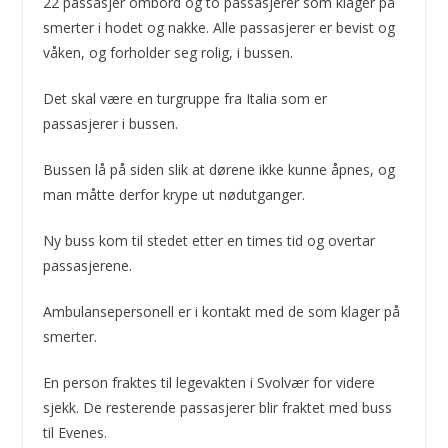
22 passasjer ombord og to passasjerer som klager på
smerter i hodet og nakke. Alle passasjerer er bevist og
våken, og forholder seg rolig, i bussen.
Det skal være en turgruppe fra Italia som er
passasjerer i bussen.
Bussen lå på siden slik at dørene ikke kunne åpnes, og
man måtte derfor krype ut nødutganger.
Ny buss kom til stedet etter en times tid og overtar
passasjerene.
Ambulansepersonell er i kontakt med de som klager på
smerter.
En person fraktes til legevakten i Svolvær for videre
sjekk. De resterende passasjerer blir fraktet med buss
til Evenes.