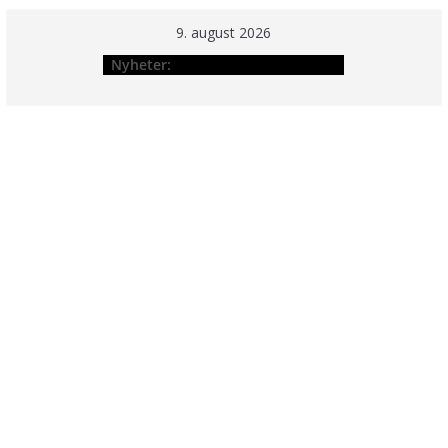
Hopp
9. august 2026
til
Nyheter:
innholdet