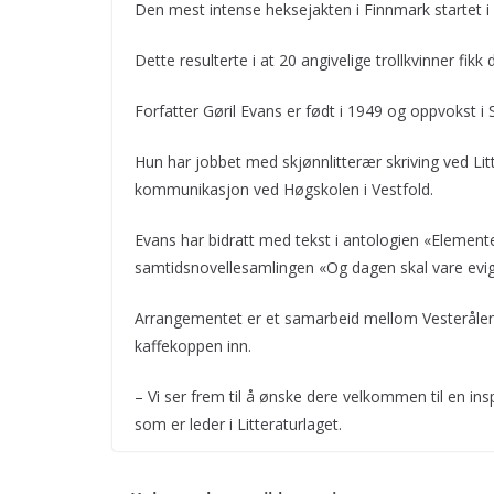
Den mest intense heksejakten i Finnmark startet i 
Dette resulterte i at 20 angivelige trollkvinner fik
Forfatter Gøril Evans er født i 1949 og oppvokst i 
Hun har jobbet med skjønnlitterær skriving ved Litt
kommunikasjon ved Høgskolen i Vestfold.
Evans har bidratt med tekst i antologien «Elemente
samtidsnovellesamlingen «Og dagen skal vare evi
Arrangementet er et samarbeid mellom Vesterålen L
kaffekoppen inn.
– Vi ser frem til å ønske dere velkommen til en in
som er leder i Litteraturlaget.