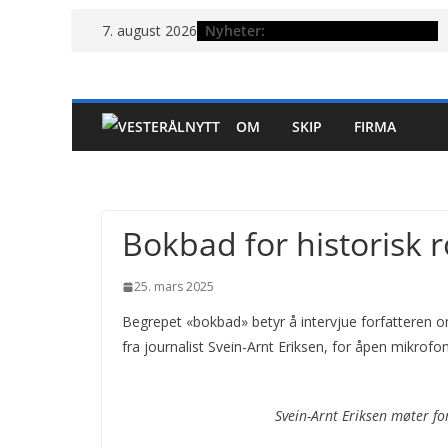
Hopp
Nyheter:
7. august 2026
til
innholdet
OM
SKIP
FIRMA
Bokbad for historisk
25. mars 2025
Begrepet «bokbad» betyr å intervjue forfatteren o
fra journalist Svein-Arnt Eriksen, for åpen mikrofon 
Svein-Arnt Eriksen møter for