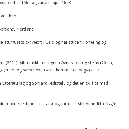
september 1662 og varte til april 1663.
k dødsdom.
Sortland, Nordland.
eraturhusets skriveloft i Oslo og har studert Fortelling og
r» (2011), gitt ut diktsamlingen «Over stokk og stein» (2014),
g» (2015) og barneboken «Det kommer en dag» (2017).
itteraturlag og Sortland bibliotek, og det er lov å ta med
spirerende kveld med litteratur og samtale, sier Anne-Rita Nygård,