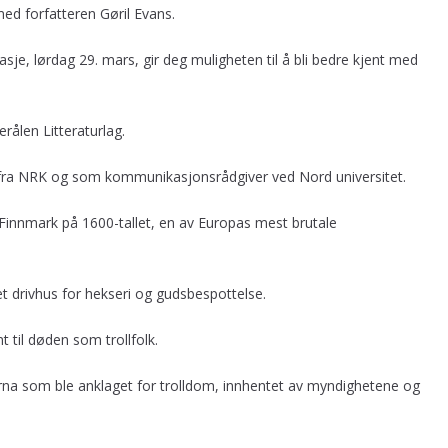
med forfatteren Gøril Evans.
asje, lørdag 29. mars, gir deg muligheten til å bli bedre kjent med
erålen Litteraturlag.
n fra NRK og som kommunikasjonsrådgiver ved Nord universitet.
Finnmark på 1600-tallet, en av Europas mest brutale
 drivhus for hekseri og gudsbespottelse.
 til døden som trollfolk.
na som ble anklaget for trolldom, innhentet av myndighetene og