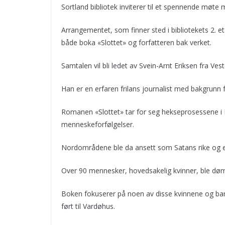
Sortland bibliotek inviterer til et spennende møte 
Arrangementet, som finner sted i bibliotekets 2. et
både boka «Slottet» og forfatteren bak verket.
Samtalen vil bli ledet av Svein-Arnt Eriksen fra Vest
Han er en erfaren frilans journalist med bakgrun
Romanen «Slottet» tar for seg hekseprosessene i 
menneskeforfølgelser.
Nordområdene ble da ansett som Satans rike og et
Over 90 mennesker, hovedsakelig kvinner, ble dømt
Boken fokuserer på noen av disse kvinnene og bar
ført til Vardøhus.