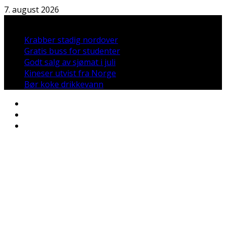
Hopp
7. august 2026
til
Nyheter:
innholdet
Krabber stadig nordover
Gratis buss for studenter
Godt salg av sjømat i juli
Kineser utvist fra Norge
Bør koke drikkevann