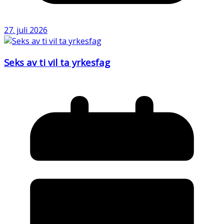
27. juli 2026
Seks av ti vil ta yrkesfag