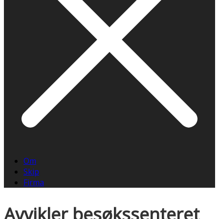
Om
Skip
Firma
Avvikler besøkssenteret