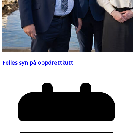
Felles syn på oppdrettkutt