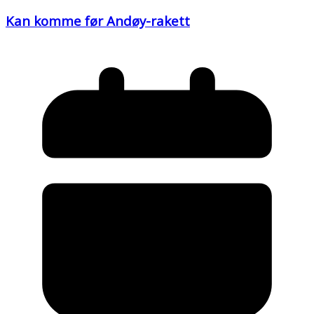
Kan komme før Andøy-rakett