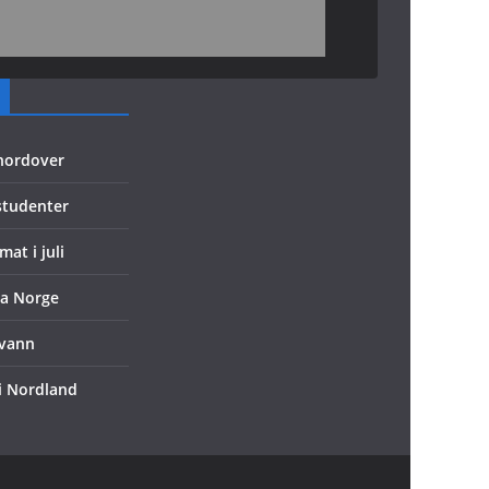
 nordover
 studenter
mat i juli
ra Norge
evann
 i Nordland