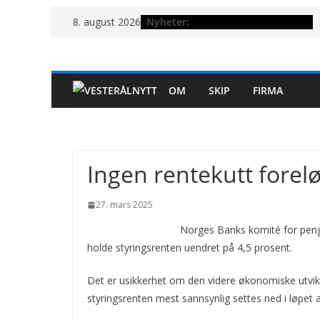
Hopp
Nyheter:
8. august 2026
til
innholdet
OM
SKIP
FIRMA
Ingen rentekutt forel
27. mars 2025
Norges Banks komité for pengep
holde styringsrenten uendret på 4,5 prosent.
Det er usikkerhet om den videre økonomiske utvikli
styringsrenten mest sannsynlig settes ned i løpet a