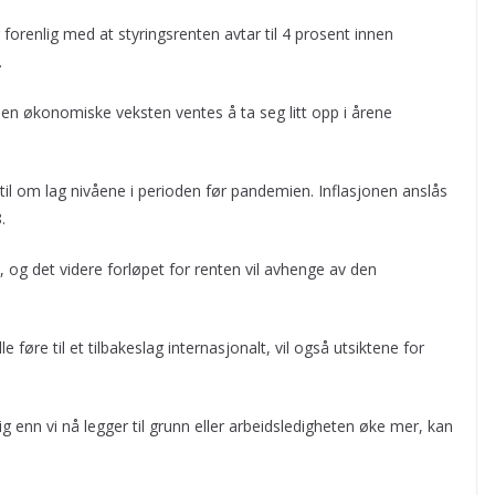
forenlig med at styringsrenten avtar til 4 prosent innen
.
Den økonomiske veksten ventes å ta seg litt opp i årene
t, til om lag nivåene i perioden før pandemien. Inflasjonen anslås
.
 og det videre forløpet for renten vil avhenge av den
øre til et tilbakeslag internasjonalt, vil også utsiktene for
g enn vi nå legger til grunn eller arbeidsledigheten øke mer, kan