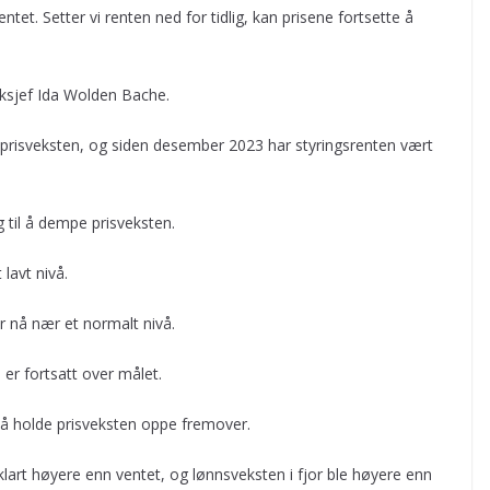
ntet. Setter vi renten ned for tidlig, kan prisene fortsette å
nksjef Ida Wolden Bache.
prisveksten, og siden desember 2023 har styringsrenten vært
g til å dempe prisveksten.
lavt nivå.
r nå nær et normalt nivå.
r fortsatt over målet.
il å holde prisveksten oppe fremover.
klart høyere enn ventet, og lønnsveksten i fjor ble høyere enn