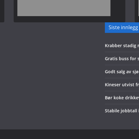
Siste innlegg
Krabber stadig
Gratis buss for
Godt salg av sjø
Kineser utvist f
Bør koke drikk
Stabile jobbtall