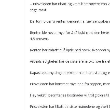
– Prisveksten har tiltatt og vært klart høyere enn ve
stige raskt.
Derfor holder vi renten uendret nå, sier sentralba
Renten ble hevet mye for å få bukt med den høye 
4,5 prosent.
Renten har bidratt til å kjøle ned norsk økonomi o
Arbeidsledigheten har de siste årene økt noe fra et 
Kapasitetsutnyttingen i økonomien har avtatt og e
Prisveksten har kommet mye ned fra toppen, men e
Høy vekst i bedriftenes kostnader vil trolig bidra t
Prisveksten har tiltatt de siste månedene og vært 