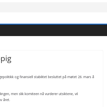
øpig
olitikk og finansiell stabilitet besluttet på møtet 26. mars å
ngen, men slik komiteen nå vurderer utsiktene, vil
v året.