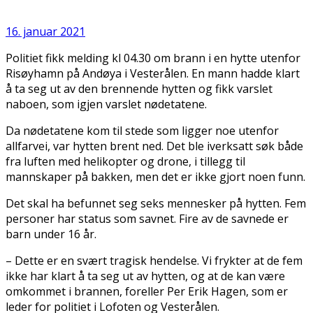
16. januar 2021
Politiet fikk melding kl 04.30 om brann i en hytte utenfor
Risøyhamn på Andøya i Vesterålen. En mann hadde klart
å ta seg ut av den brennende hytten og fikk varslet
naboen, som igjen varslet nødetatene.
Da nødetatene kom til stede som ligger noe utenfor
allfarvei, var hytten brent ned. Det ble iverksatt søk både
fra luften med helikopter og drone, i tillegg til
mannskaper på bakken, men det er ikke gjort noen funn.
Det skal ha befunnet seg seks mennesker på hytten. Fem
personer har status som savnet. Fire av de savnede er
barn under 16 år.
– Dette er en svært tragisk hendelse. Vi frykter at de fem
ikke har klart å ta seg ut av hytten, og at de kan være
omkommet i brannen, foreller Per Erik Hagen, som er
leder for politiet i Lofoten og Vesterålen.