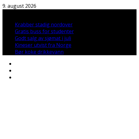
Hopp
9. august 2026
til
Nyheter:
innholdet
Krabber stadig nordover
Gratis buss for studenter
Godt salg av sjømat i juli
Kineser utvist fra Norge
Bør koke drikkevann