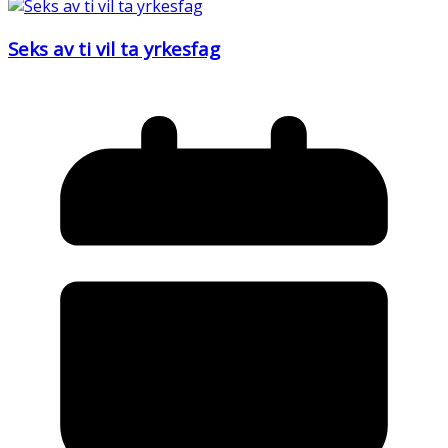
Seks av ti vil ta yrkesfag