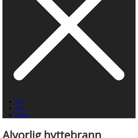
Om
Skip
Firma
Alvorlig hyttebrann