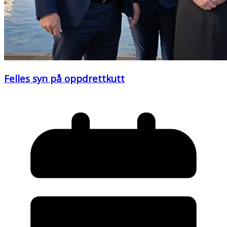
Felles syn på oppdrettkutt