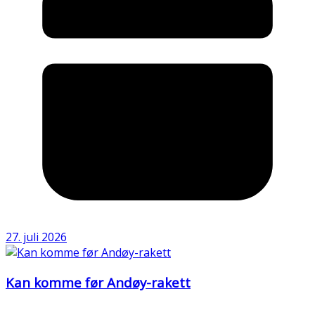
27. juli 2026
Kan komme før Andøy-rakett