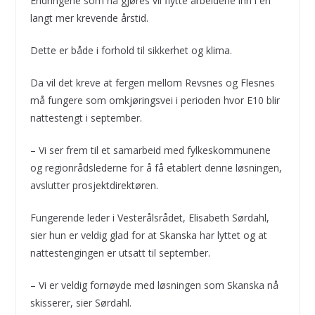
Endringene som nå gjøres vil flytte arbeidene inn i en
langt mer krevende årstid.
Dette er både i forhold til sikkerhet og klima.
Da vil det kreve at fergen mellom Revsnes og Flesnes
må fungere som omkjøringsvei i perioden hvor E10 blir
nattestengt i september.
– Vi ser frem til et samarbeid med fylkeskommunene
og regionrådslederne for å få etablert denne løsningen,
avslutter prosjektdirektøren.
Fungerende leder i Vesterålsrådet, Elisabeth Sørdahl,
sier hun er veldig glad for at Skanska har lyttet og at
nattestengingen er utsatt til september.
– Vi er veldig fornøyde med løsningen som Skanska nå
skisserer, sier Sørdahl.