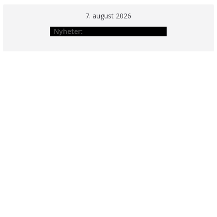
Hopp
7. august 2026
til
Nyheter:
innholdet