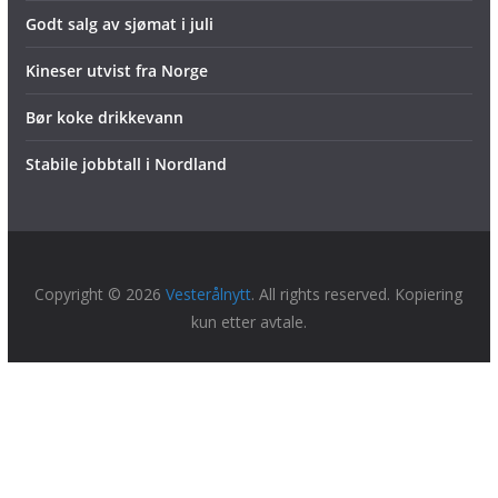
Godt salg av sjømat i juli
Kineser utvist fra Norge
Bør koke drikkevann
Stabile jobbtall i Nordland
Copyright © 2026
Vesterålnytt
. All rights reserved. Kopiering
kun etter avtale.