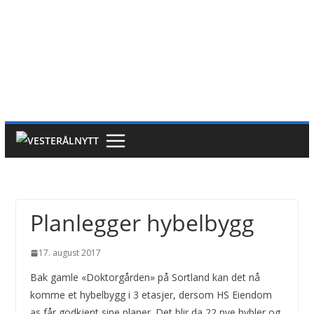
Planlegger hybelbygg
17. august 2017
Bak gamle «Doktorgården» på Sortland kan det nå
komme et hybelbygg i 3 etasjer, dersom HS Eiendom
as får godkjent sine planer. Det blir da 22 nye hybler og