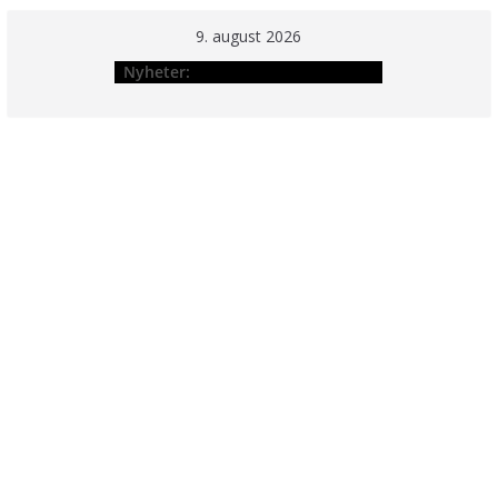
Hopp
9. august 2026
til
Nyheter:
innholdet