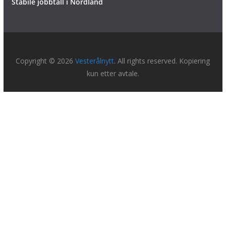
Stabile jobbtall i Nordland
Copyright © 2026
Vesterålnytt
. All rights reserved. Kopiering
kun etter avtale.