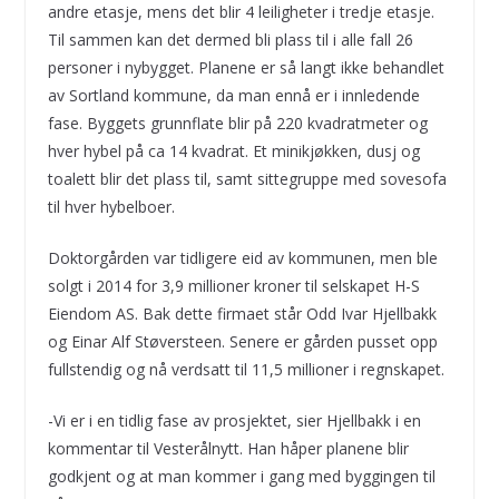
andre etasje, mens det blir 4 leiligheter i tredje etasje.
Til sammen kan det dermed bli plass til i alle fall 26
personer i nybygget. Planene er så langt ikke behandlet
av Sortland kommune, da man ennå er i innledende
fase. Byggets grunnflate blir på 220 kvadratmeter og
hver hybel på ca 14 kvadrat. Et minikjøkken, dusj og
toalett blir det plass til, samt sittegruppe med sovesofa
til hver hybelboer.
Doktorgården var tidligere eid av kommunen, men ble
solgt i 2014 for 3,9 millioner kroner til selskapet H-S
Eiendom AS. Bak dette firmaet står Odd Ivar Hjellbakk
og Einar Alf Støversteen. Senere er gården pusset opp
fullstendig og nå verdsatt til 11,5 millioner i regnskapet.
-Vi er i en tidlig fase av prosjektet, sier Hjellbakk i en
kommentar til Vesterålnytt. Han håper planene blir
godkjent og at man kommer i gang med byggingen til