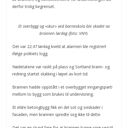
derfor trolig begrenset.
Et overbygg og «skur» ved barneskola ble skadet av
brannen lørdag (foto: VNY).
Det var 22.47 lørdag kveld at alarmen ble registrert
ifølge politiets logg.
Nødetatene var raskt på plass og Sortland brann- og
redning startet slukking i løpet av kort tid.
Brannen hadde oppstått i et overbygget inngangsparti
mellom to bygg som brukes til undervisning.
Et eldre betongbygg fikk en del sot og sviskader i
fasaden, men brannen spredte seg ikke til dette.
Det var en stund fare for at brannen kunne spre seg til