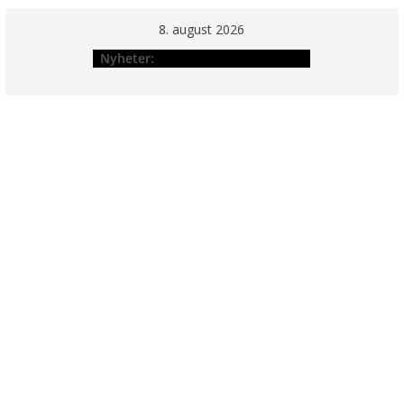
Hopp
8. august 2026
til
Nyheter:
innholdet