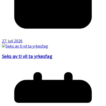
27. juli 2026
Seks av ti vil ta yrkesfag