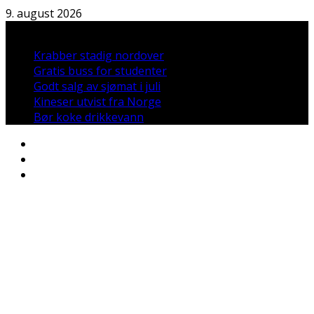
Hopp
9. august 2026
til
Nyheter:
innholdet
Krabber stadig nordover
Gratis buss for studenter
Godt salg av sjømat i juli
Kineser utvist fra Norge
Bør koke drikkevann