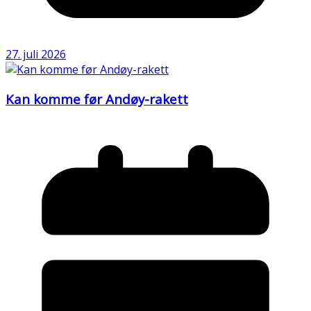
27. juli 2026
Kan komme før Andøy-rakett