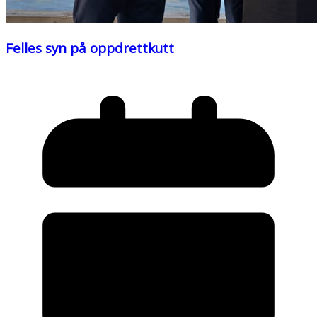
Felles syn på oppdrettkutt