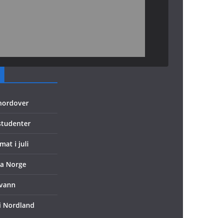
 nordover
 studenter
mat i juli
ra Norge
evann
 i Nordland