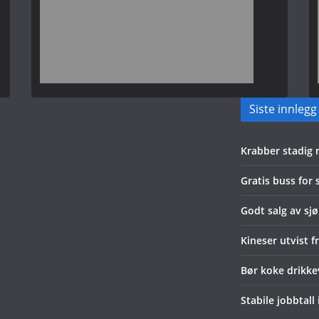
Siste innlegg
Krabber stadig
Gratis buss for
Godt salg av sjø
Kineser utvist f
Bør koke drikk
Stabile jobbtall