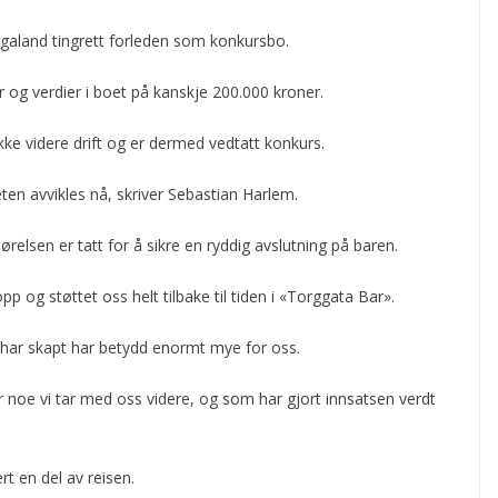
ogaland tingrett forleden som konkursbo.
 og verdier i boet på kanskje 200.000 kroner.
ekke videre drift og er dermed vedtatt konkurs.
ten avvikles nå, skriver Sebastian Harlem.
relsen er tatt for å sikre en ryddig avslutning på baren.
p og støttet oss helt tilbake til tiden i «Torggata Bar».
ar skapt har betydd enormt mye for oss.
r noe vi tar med oss videre, og som har gjort innsatsen verdt
rt en del av reisen.