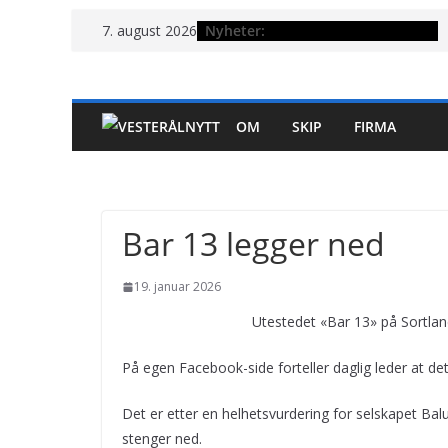
Hopp
Nyheter:
7. august 2026
til
innholdet
OM
SKIP
FIRMA
Bar 13 legger ned
19. januar 2026
Utestedet «Bar 13» på Sortlan
På egen Facebook-side forteller daglig leder at det
Det er etter en helhetsvurdering for selskapet Ba
stenger ned.